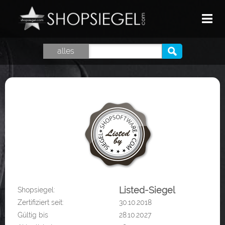
HOME
alles
TOP SHOPS
GUTSCHEINE
SHOPSIEGEL
LOGIN
Listed-Siegel
Shopsiegel:
Zertifiziert seit:
30.10.2018
Gültig bis
28.10.2027