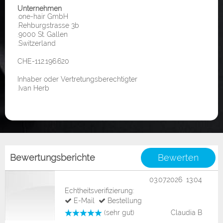
Unternehmen
.one-hair GmbH
.Rehburgstrasse 3b
.9000 St. Gallen
.Switzerland
CHE-112.196.620
Inhaber oder Vertretungsberechtigter
.Ivan Herb
Bewertungsberichte
Bewerten
03.07.2026 13:04
Echtheitsverifizierung:
E-Mail
Bestellung
(sehr gut)
Claudia B