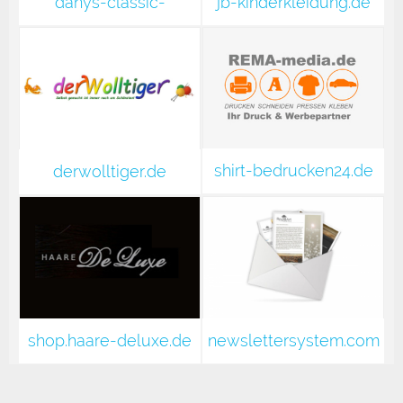
danys-classic-
jb-kinderkleidung.de
collection.de
shirt-bedrucken24.de
derwolltiger.de
shop.haare-deluxe.de
newslettersystem.com