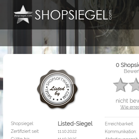
0 Shops
Bewert
nicht bew
Wie erre
Listed-Siegel
Shopsiegel:
Erreichbarkeit:
Zertifiziert seit:
11.10.2022
Kommunikation: