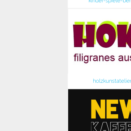
kinder-spiele-ber
holzkunstatelier