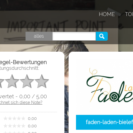
HOME
TO
alles
iegel-Bewertungen
ungsdurchschnitt:
ertet - 0,00 / 5,00
chnet sich diese Note?
­ 0,00
faden-laden-bielef
­ 0,00