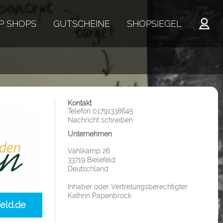
P SHOPS
GUTSCHEINE
SHOPSIEGEL
Kontakt
Telefon 01791338645
Nachricht schreiben
Unternehmen
.
Vahlkamp 26
33719 Bielefeld
Deutschland
Inhaber oder Vertretungsberechtigter
Kathrin Papenbrock
eld.de