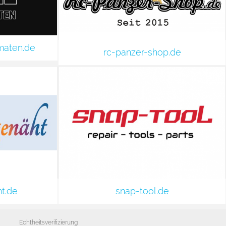
maten.de
rc-panzer-shop.de
t.de
snap-tool.de
Echtheitsverifizierung