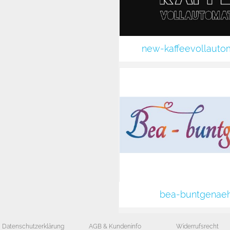
new-kaffeevollauto
bea-buntgenaeh
Datenschutzerklärung
AGB & Kundeninfo
Widerrufsrecht