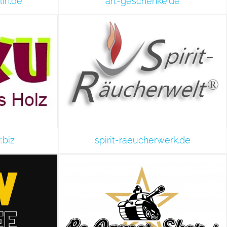
lin.de
art-geschenke.de
.biz
spirit-raeucherwerk.de