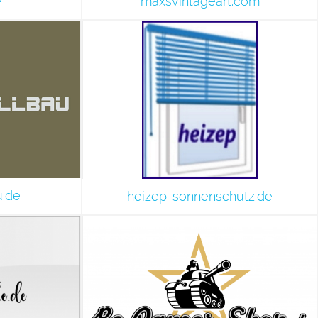
e
maxsvintageart.com
u.de
heizep-sonnenschutz.de