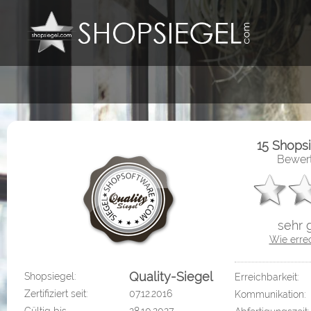
15 Shops
Bewert
sehr 
Wie erre
Quality-Siegel
Shopsiegel:
Erreichbarkeit:
Zertifiziert seit:
07.12.2016
Kommunikation: