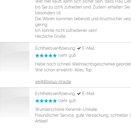
Wer hier kauft, kann sich sicher sein, dass Frau Li
bis Sie zu 110% zufrieden sind. Zudem erhalten Sie
besonders ist.
Die Waren kommen liebevoll und bruchsicher verpa
gering.
Ich könnte nicht zufriedener sein!
Herzliche Grüße
Echtheitsverifizierung:
E-Mail
(sehr gut)
Habe noch schnell Weihnachtsgeschenke georder
Wie schon erwähnt- Alles Top.
wk@60plus-nrw.de
Echtheitsverifizierung:
E-Mail
(sehr gut)
Wunderschöne Keramik-Unikate
Freundlicher Service, gute Verpackung, schnelle
Artikel!