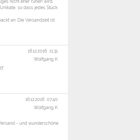
esges nicht eher ruhen wird,
 Unikate, so dass jedes Stück
ckt an. Die Versandzeit ist
16.12.2016 11:31
Wolfgang K
tT
16.12.2016 07:40
Wolfgang K
r Versand - und wunderschöne