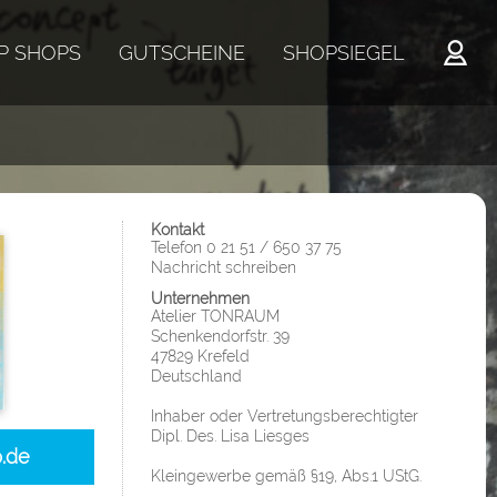
P SHOPS
GUTSCHEINE
SHOPSIEGEL
Kontakt
Telefon 0 21 51 / 650 37 75
Nachricht schreiben
Unternehmen
Atelier TONRAUM
Schenkendorfstr. 39
47829 Krefeld
Deutschland
Inhaber oder Vertretungsberechtigter
Dipl. Des. Lisa Liesges
p.de
Kleingewerbe gemäß §19, Abs.1 UStG.