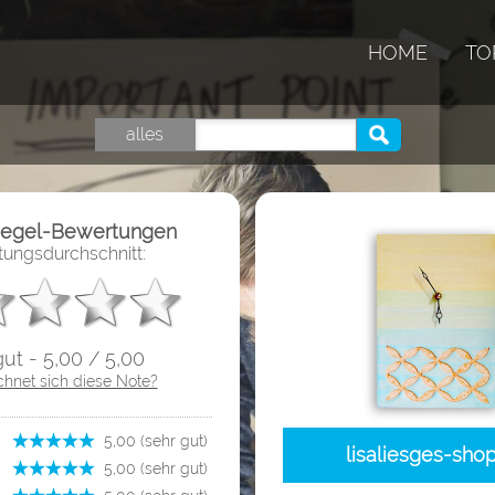
HOME
TO
alles
iegel-Bewertungen
ungsdurchschnitt:
gut - 5,00 / 5,00
chnet sich diese Note?
­ 5,00 (sehr gut)
lisaliesges-sho
­ 5,00 (sehr gut)