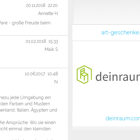
20.11.2018 22:20
Annette H
Ware - große Freude beim
art-geschenke
01.02.2018 15:33
Maik S
10.06.2017 10:48
N
ahezu jede Umgebung ein.
i den Farben und Mustern
enland, Italien, Ägypten und
deinraum.co
hohe Ansprüche. Wo sie einen
icht einmal den kleinsten