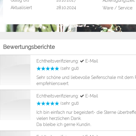
Gültig bis
28.10.2027
Abfertigungszeit:
Aktualisiert
28.10.2024
Ware / Service:
Bewertungsberichte
Echtheitsverifizierung:
E-Mail
(sehr gut)
Sehr schöne und liebevolle Seifenschale mit dem F
empfehlenswert.
Echtheitsverifizierung:
E-Mail
(sehr gut)
Ich bin einfach nur begeistert- die Sterne übertre
vielen herzlichen Dank.
Da bleibe ich gerne Kundin..