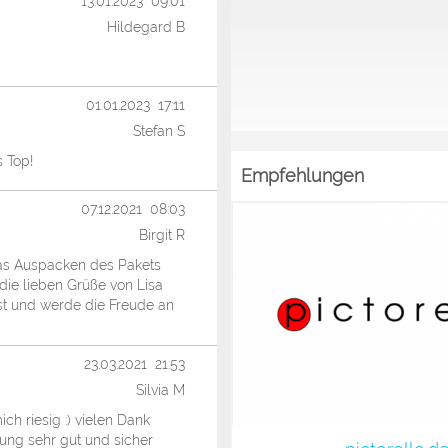
13.01.2023 09:01
Hildegard B
01.01.2023 17:11
Stefan S
s Top!
Empfehlungen
07.12.2021 08:03
Birgit R
as Auspacken des Pakets
die lieben Grüße von Lisa
st und werde die Freude an
23.03.2021 21:53
Silvia M
h riesig :) vielen Dank
kung sehr gut und sicher