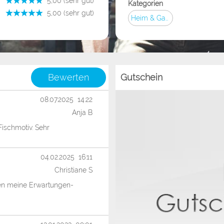
­ 5,00 (sehr gut)
Kategorien
­ 5,00 (sehr gut)
Heim & Garten
Bewerten
Gutschein
08.07.2025 14:22
Anja B
ischmotiv. Sehr
04.02.2025 16:11
Christiane S
ffen meine Erwartungen-