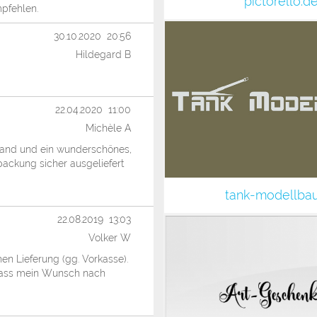
pictorello.d
mpfehlen.
30.10.2020 20:56
Hildegard B
22.04.2020 11:00
Michèle A
rsand und ein wunderschönes,
packung sicher ausgeliefert
tank-modellba
22.08.2019 13:03
Volker W
hen Lieferung (gg. Vorkasse).
dass mein Wunsch nach