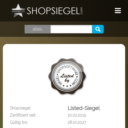
HOME
alles
TOP SHOPS
GUTSCHEINE
SHOPSIEGEL
LOGIN
Listed-Siegel
Shopsiegel:
Zertifiziert seit:
10.02.2015
Gültig bis
28.10.2027