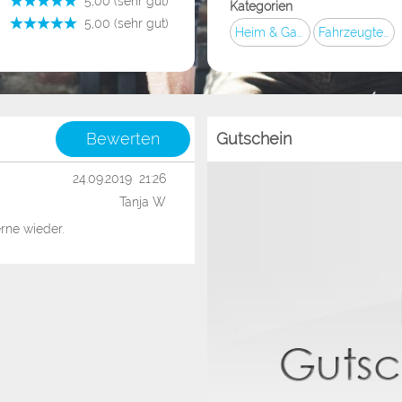
­ 5,00 (sehr gut)
Kategorien
­ 5,00 (sehr gut)
Heim & Garten
Fahrzeugteile
Bewerten
Gutschein
24.09.2019 21:26
Tanja W
erne wieder.