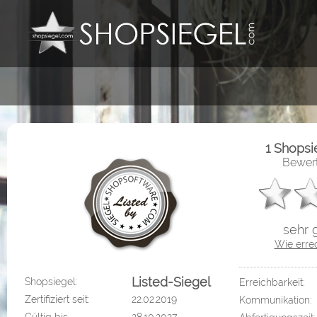
1 Shops
Bewert
sehr 
Wie erre
Listed-Siegel
Shopsiegel:
Erreichbarkeit:
Zertifiziert seit:
22.02.2019
Kommunikation: