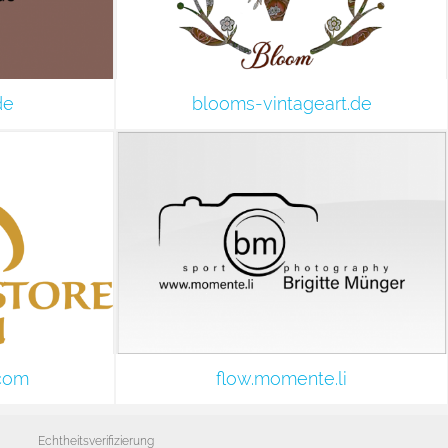
de
blooms-vintageart.de
.com
flow.momente.li
Echtheitsverifizierung