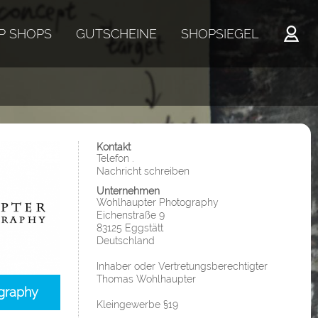
P SHOPS
GUTSCHEINE
SHOPSIEGEL
Kontakt
Telefon .
Nachricht schreiben
Unternehmen
Wohlhaupter Photography
Eichenstraße 9
83125 Eggstätt
Deutschland
Inhaber oder Vertretungsberechtigter
Thomas Wohlhaupter
graphy
Kleingewerbe §19