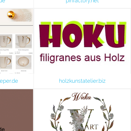
de
pinfactory.net
ieper.de
holzkunstatelier.biz