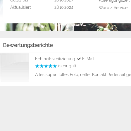
Gültig bis
28.10.2027
Abfertigungszeit:
Aktualisiert
28.10.2024
Ware / Service:
Bewertungsberichte
Echtheitsverifizierung:
E-Mail
(sehr gut)
Alles super. Tolles Foto, netter Kontakt. Jederzeit g