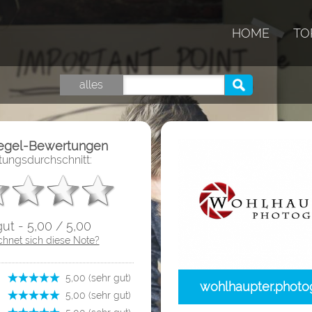
HOME
TO
alles
iegel-Bewertungen
ungsdurchschnitt:
gut - 5,00 / 5,00
chnet sich diese Note?
­ 5,00 (sehr gut)
wohlhaupter.photo
­ 5,00 (sehr gut)